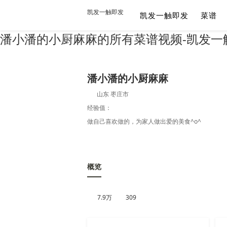
凯发一触即发
凯发一触即发
菜谱
潘小潘的小厨麻麻的所有菜谱视频-凯发一
潘小潘的小厨麻麻
山东 枣庄市
经验值：
做自己喜欢做的，为家人做出爱的美食^o^
概览
7.9万
309