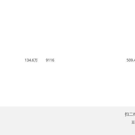
134.6万
9116
509
扫二
豆