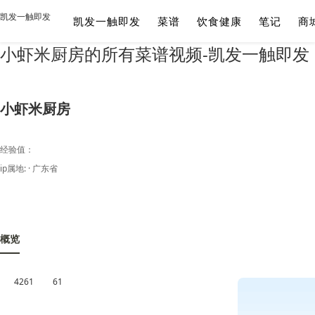
凯发一触即发
凯发一触即发
菜谱
饮食健康
笔记
商
小虾米厨房的所有菜谱视频-凯发一触即发
小虾米厨房
经验值：
ip属地: · 广东省
概览
4261
61