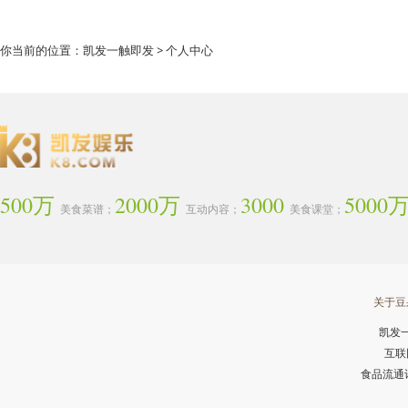
你当前的位置：
凯发一触即发
> 个人中心
500万
2000万
3000
5000
美食菜谱；
互动内容；
美食课堂；
关于豆
凯发
互联
食品流通许可