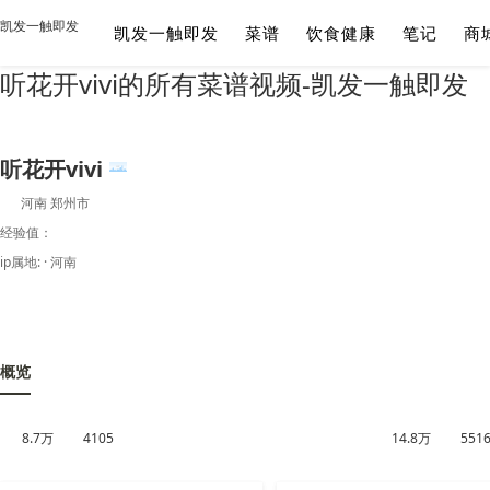
凯发一触即发
凯发一触即发
菜谱
饮食健康
笔记
商
听花开vivi的所有菜谱视频-凯发一触即发
听花开vivi
河南 郑州市
经验值：
ip属地: · 河南
概览
8.7万
4105
14.8万
551