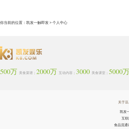
你当前的位置：
凯发一触即发
> 个人中心
500万
2000万
3000
5000
美食菜谱；
互动内容；
美食课堂；
关于豆
凯发
互联
食品流通许可