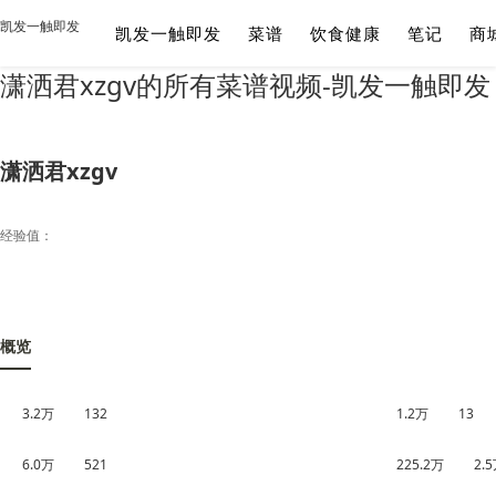
凯发一触即发
凯发一触即发
菜谱
饮食健康
笔记
商
潇洒君xzgv的所有菜谱视频-凯发一触即发
潇洒君xzgv
经验值：
概览
3.2万
132
1.2万
13
6.0万
521
225.2万
2.