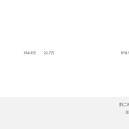
354.9万
22.7万
818
扫二
豆