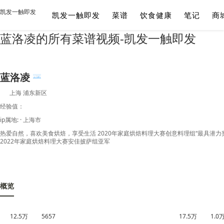
凯发一触即发
凯发一触即发
菜谱
饮食健康
笔记
商
蓝洛凌的所有菜谱视频-凯发一触即发
蓝洛凌
上海 浦东新区
经验值：
ip属地: · 上海市
热爱自然，喜欢美食烘焙，享受生活 2020年家庭烘焙料理大赛创意料理组“最具潜力
2022年家庭烘焙料理大赛安佳披萨组亚军
概览
12.5万
5657
17.5万
1.0