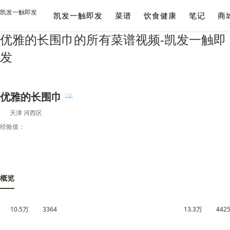
凯发一触即发
凯发一触即发
菜谱
饮食健康
笔记
商
优雅的长围巾的所有菜谱视频-凯发一触即
发
优雅的长围巾
天津 河西区
经验值：
概览
10.5万
3364
13.3万
442